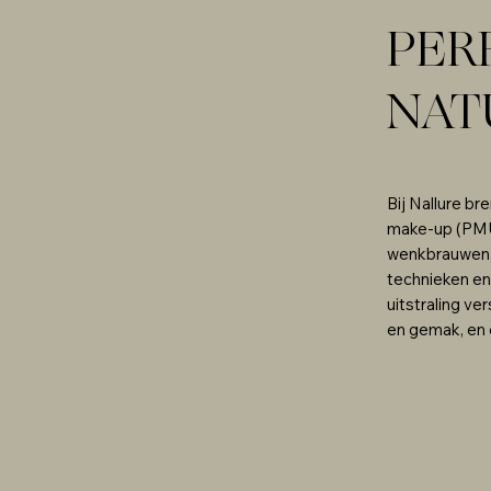
PER
NAT
Bij Nallure b
make-up (PMU)
wenkbrauwen, 
technieken en
uitstraling ve
en gemak, en e