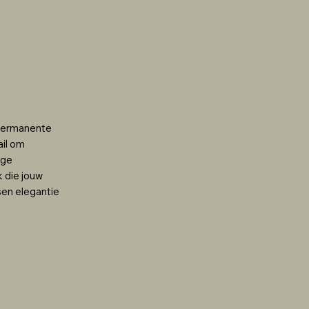
 permanente
ail om
ige
k die jouw
ssen elegantie